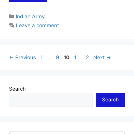
Categories
Indian Army
Leave a comment
Page
Page
Page
Page
Page
←
Previous
1
…
9
10
11
12
Next
→
Search
Search