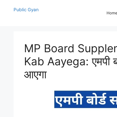
Skip
to
Public Gyan
Hom
content
MP Board Supplem
Kab Aayega: एमपी बोर्
आएगा